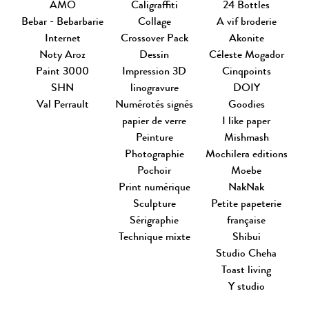
AMO
Caligraffiti
24 Bottles
Bebar - Bebarbarie
Collage
A vif broderie
Internet
Crossover Pack
Akonite
Noty Aroz
Dessin
Céleste Mogador
Paint 3000
Impression 3D
Cinqpoints
SHN
linogravure
DOIY
Val Perrault
Numérotés signés
Goodies
papier de verre
I like paper
Peinture
Mishmash
Photographie
Mochilera editions
Pochoir
Moebe
Print numérique
NakNak
Sculpture
Petite papeterie
Sérigraphie
française
Technique mixte
Shibui
Studio Cheha
Toast living
Y studio