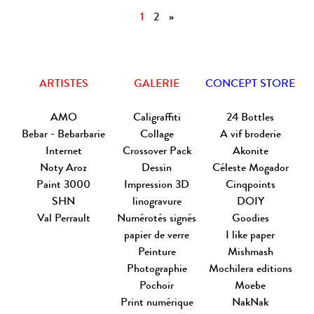
1
2
»
ARTISTES
GALERIE
CONCEPT STORE
AMO
Caligraffiti
24 Bottles
Bebar - Bebarbarie
Collage
A vif broderie
Internet
Crossover Pack
Akonite
Noty Aroz
Dessin
Céleste Mogador
Paint 3000
Impression 3D
Cinqpoints
SHN
linogravure
DOIY
Val Perrault
Numérotés signés
Goodies
papier de verre
I like paper
Peinture
Mishmash
Photographie
Mochilera editions
Pochoir
Moebe
Print numérique
NakNak