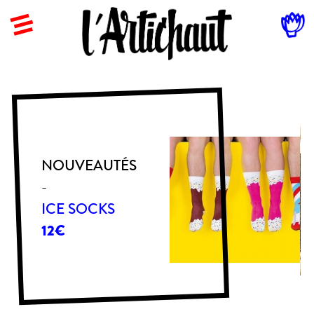
NOUVEAUTÉS
NOUVEAUTÉS
-
LUGE GENTIANE
-
ÉE
ICE SOCKS
NOUS
CONTACTER
12€
POUR LE PRIX