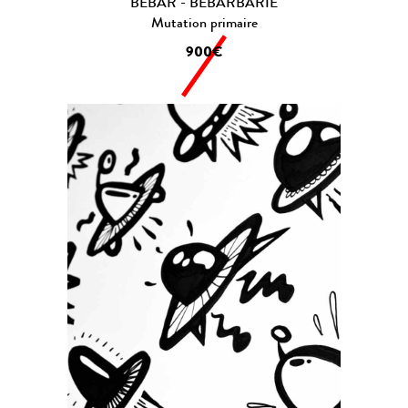
BEBAR - BEBARBARIE
Mutation primaire
900€