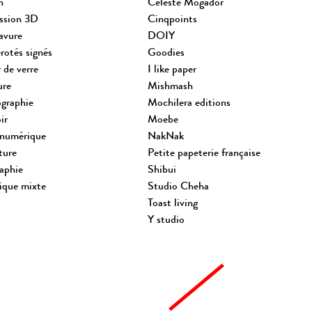
n
Céleste Mogador
ssion 3D
Cinqpoints
avure
DOIY
otés signés
Goodies
 de verre
I like paper
ure
Mishmash
graphie
Mochilera editions
ir
Moebe
 numérique
NakNak
ture
Petite papeterie française
raphie
Shibui
ique mixte
Studio Cheha
Toast living
Y studio