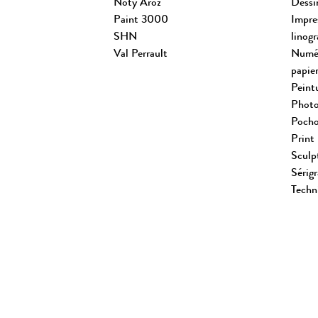
Noty Aroz
Dessi
Paint 3000
Impre
SHN
linogr
Val Perrault
Numér
papier
Peint
Photo
Pocho
Print
Sculp
Sérig
Techn