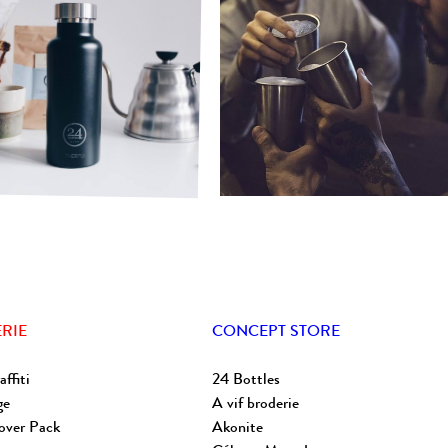
RIE
CONCEPT STORE
affiti
24 Bottles
ge
A vif broderie
over Pack
Akonite