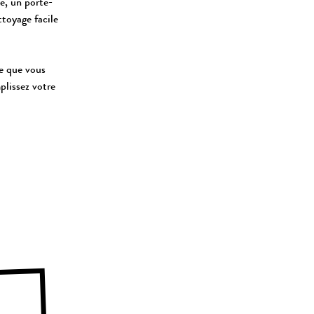
e, un porte-
ttoyage facile
ce que vous
lissez votre