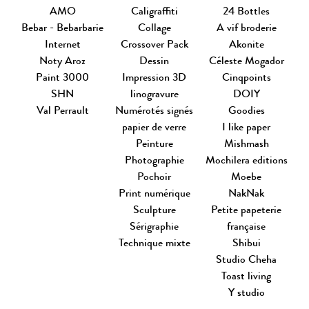
AMO
Caligraffiti
24 Bottles
Bebar - Bebarbarie
Collage
A vif broderie
Internet
Crossover Pack
Akonite
Noty Aroz
Dessin
Céleste Mogador
Paint 3000
Impression 3D
Cinqpoints
SHN
linogravure
DOIY
Val Perrault
Numérotés signés
Goodies
papier de verre
I like paper
Peinture
Mishmash
Photographie
Mochilera editions
Pochoir
Moebe
Print numérique
NakNak
Sculpture
Petite papeterie
Sérigraphie
française
Technique mixte
Shibui
Studio Cheha
Toast living
Y studio