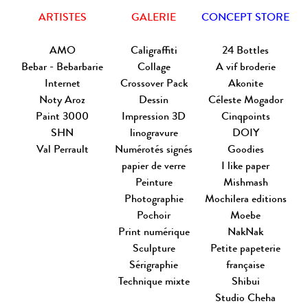
ARTISTES
GALERIE
CONCEPT STORE
AMO
Caligraffiti
24 Bottles
Bebar - Bebarbarie
Collage
A vif broderie
Internet
Crossover Pack
Akonite
Noty Aroz
Dessin
Céleste Mogador
Paint 3000
Impression 3D
Cinqpoints
SHN
linogravure
DOIY
Val Perrault
Numérotés signés
Goodies
papier de verre
I like paper
Peinture
Mishmash
Photographie
Mochilera editions
Pochoir
Moebe
Print numérique
NakNak
Sculpture
Petite papeterie
Sérigraphie
française
Technique mixte
Shibui
Studio Cheha