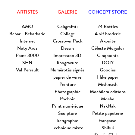
ARTISTES
GALERIE
CONCEPT STORE
AMO
Caligraffiti
24 Bottles
Bebar - Bebarbarie
Collage
A vif broderie
Internet
Crossover Pack
Akonite
Noty Aroz
Dessin
Céleste Mogador
Paint 3000
Impression 3D
Cinqpoints
SHN
linogravure
DOIY
Val Perrault
Numérotés signés
Goodies
papier de verre
I like paper
Peinture
Mishmash
Photographie
Mochilera editions
Pochoir
Moebe
Print numérique
NakNak
Sculpture
Petite papeterie
Sérigraphie
française
Technique mixte
Shibui