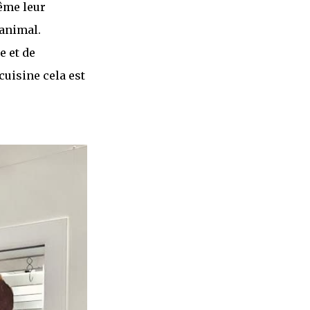
même leur
 animal.
e et de
cuisine cela est