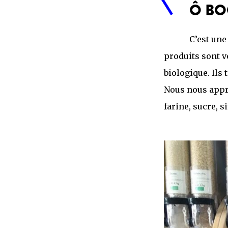
Ô BO
C’est une
produits sont v
biologique. Ils 
Nous nous appr
farine, sucre, si