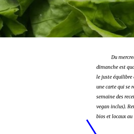
Du mercred
dimanche est quan
le juste équilibr
une carte qui se 
semaine des recet
vegan inclus). Re
bios et locaux a