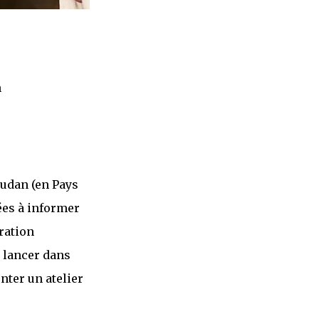
h
oudan (en Pays
ées à informer
ration
e lancer dans
nter un atelier